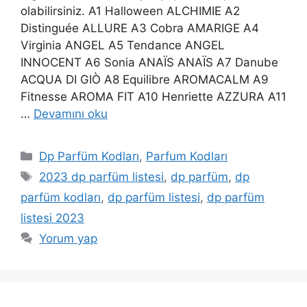
olabilirsiniz. A1 Halloween ALCHIMIE A2
Distinguée ALLURE A3 Cobra AMARIGE A4
Virginia ANGEL A5 Tendance ANGEL
INNOCENT A6 Sonia ANAÏS ANAÏS A7 Danube
ACQUA DI GIÒ A8 Equilibre AROMACALM A9
Fitnesse AROMA FIT A10 Henriette AZZURA A11
…
Devamını oku
Kategoriler
Dp Parfüm Kodları
,
Parfum Kodları
Etiketler
2023 dp parfüm listesi
,
dp parfüm
,
dp
parfüm kodları
,
dp parfüm listesi
,
dp parfüm
listesi 2023
Yorum yap