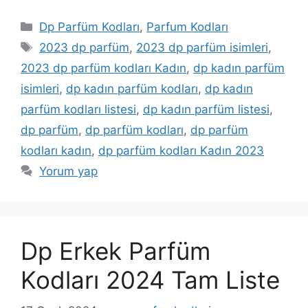
Kategoriler
Dp Parfüm Kodları
,
Parfum Kodları
Etiketler
2023 dp parfüm
,
2023 dp parfüm isimleri
,
2023 dp parfüm kodları Kadın
,
dp kadın parfüm
isimleri
,
dp kadın parfüm kodları
,
dp kadın
parfüm kodları listesi
,
dp kadın parfüm listesi
,
dp parfüm
,
dp parfüm kodları
,
dp parfüm
kodları kadın
,
dp parfüm kodları Kadın 2023
Yorum yap
Dp Erkek Parfüm
Kodları 2024 Tam Liste