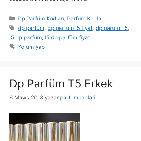
Kategoriler
Dp Parfüm Kodları
,
Parfum Kodları
Etiketler
dp parfüm
,
dp parfüm l5 fiyat
,
dp parüfm l5
,
l5 dp parfüm
,
l5 dp parfüm fiyat
Yorum yap
Dp Parfüm T5 Erkek
6 Mayıs 2018
yazar
parfumkodlari