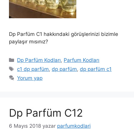
Dp Parfüm C1 hakkındaki görüşlerinizi bizimle
paylaşır mısınız?
Kategoriler
Dp Parfüm Kodları
,
Parfum Kodları
Etiketler
c1 dp parfüm
,
dp parfüm
,
dp parfüm c1
Yorum yap
Dp Parfüm C12
6 Mayıs 2018
yazar
parfumkodlari