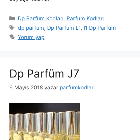
Kategoriler
Dp Parfüm Kodları
,
Parfum Kodları
Etiketler
dp parfüm
,
Dp Parfüm L1
,
l1 Dp Parfüm
Yorum yap
Dp Parfüm J7
6 Mayıs 2018
yazar
parfumkodlari