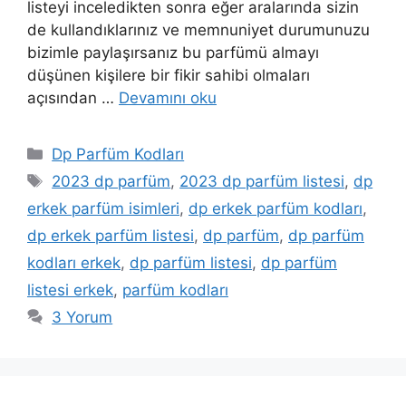
listeyi inceledikten sonra eğer aralarında sizin
de kullandıklarınız ve memnuniyet durumunuzu
bizimle paylaşırsanız bu parfümü almayı
düşünen kişilere bir fikir sahibi olmaları
açısından …
Devamını oku
Kategoriler
Dp Parfüm Kodları
Etiketler
2023 dp parfüm
,
2023 dp parfüm listesi
,
dp
erkek parfüm isimleri
,
dp erkek parfüm kodları
,
dp erkek parfüm listesi
,
dp parfüm
,
dp parfüm
kodları erkek
,
dp parfüm listesi
,
dp parfüm
listesi erkek
,
parfüm kodları
3 Yorum