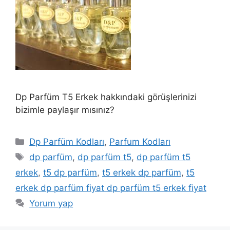
Dp Parfüm T5 Erkek hakkındaki görüşlerinizi
bizimle paylaşır mısınız?
Kategoriler
Dp Parfüm Kodları
,
Parfum Kodları
Etiketler
dp parfüm
,
dp parfüm t5
,
dp parfüm t5
erkek
,
t5 dp parfüm
,
t5 erkek dp parfüm
,
t5
erkek dp parfüm fiyat dp parfüm t5 erkek fiyat
Yorum yap