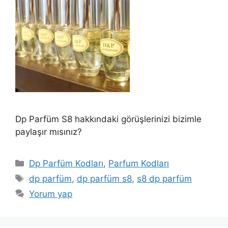
Dp Parfüm S8 hakkındaki görüşlerinizi bizimle
paylaşır mısınız?
Kategoriler
Dp Parfüm Kodları
,
Parfum Kodları
Etiketler
dp parfüm
,
dp parfüm s8
,
s8 dp parfüm
Yorum yap