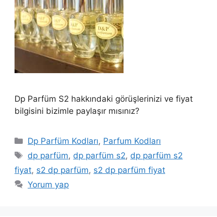
Dp Parfüm S2 hakkındaki görüşlerinizi ve fiyat
bilgisini bizimle paylaşır mısınız?
Kategoriler
Dp Parfüm Kodları
,
Parfum Kodları
Etiketler
dp parfüm
,
dp parfüm s2
,
dp parfüm s2
fiyat
,
s2 dp parfüm
,
s2 dp parfüm fiyat
Yorum yap