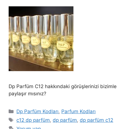
Dp Parfüm C12 hakkındaki görüşlerinizi bizimle
paylaşır mısınız?
Kategoriler
Dp Parfüm Kodları
,
Parfum Kodları
Etiketler
c12 dp parfüm
,
dp parfüm
,
dp parfüm c12
Yorum yap