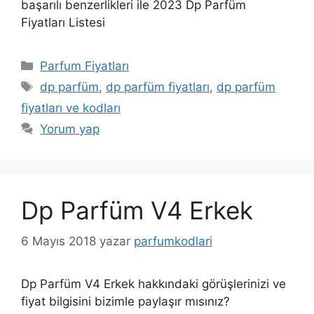
başarılı benzerlikleri ile 2023 Dp Parfüm
Fiyatları Listesi
Kategoriler
Parfum Fiyatları
Etiketler
dp parfüm
,
dp parfüm fiyatları
,
dp parfüm
fiyatları ve kodları
Yorum yap
Dp Parfüm V4 Erkek
6 Mayıs 2018
yazar
parfumkodlari
Dp Parfüm V4 Erkek hakkındaki görüşlerinizi ve
fiyat bilgisini bizimle paylaşır mısınız?