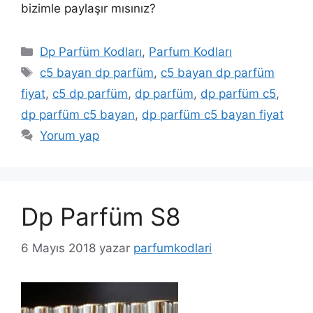
bizimle paylaşır mısınız?
Kategoriler
Dp Parfüm Kodları
,
Parfum Kodları
Etiketler
c5 bayan dp parfüm
,
c5 bayan dp parfüm
fiyat
,
c5 dp parfüm
,
dp parfüm
,
dp parfüm c5
,
dp parfüm c5 bayan
,
dp parfüm c5 bayan fiyat
Yorum yap
Dp Parfüm S8
6 Mayıs 2018
yazar
parfumkodlari