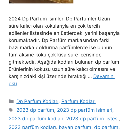
2024 Dp Parfüm İsimleri Dp Parfümler Uzun
süre kalıcı olan kokularıyla en çok tercih
edilenler listesinde en üstlerdeki yerini başarıyla
korumaktadır. Dp Parfüm markasından farklı
bazı marka doldurma parfümlerde ise bunun
tam aksine koku çok kısa süre içerisinde
gitmektedir. Aşağıda kodları bulunan dp parfüm
ürünlerinin kokusu uzun süre kalıcı olmasını ve
karşınızdaki kişi üzerinde bıraktığı …
Devamını
oku
Kategoriler
Dp Parfüm Kodları
,
Parfum Kodları
Etiketler
2023 dp parfüm
,
2023 dp parfüm isimleri
,
2023 dp parfüm kodları
,
2023 dp parfüm listesi
,
2023 parfüm kodları
,
bayan parfüm
,
dp parfüm
,