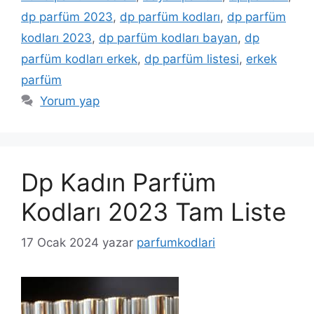
dp parfüm 2023
,
dp parfüm kodları
,
dp parfüm
kodları 2023
,
dp parfüm kodları bayan
,
dp
parfüm kodları erkek
,
dp parfüm listesi
,
erkek
parfüm
Yorum yap
Dp Kadın Parfüm
Kodları 2023 Tam Liste
17 Ocak 2024
yazar
parfumkodlari