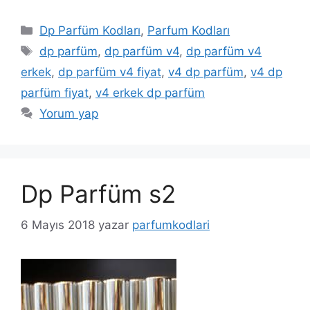
Kategoriler
Dp Parfüm Kodları
,
Parfum Kodları
Etiketler
dp parfüm
,
dp parfüm v4
,
dp parfüm v4
erkek
,
dp parfüm v4 fiyat
,
v4 dp parfüm
,
v4 dp
parfüm fiyat
,
v4 erkek dp parfüm
Yorum yap
Dp Parfüm s2
6 Mayıs 2018
yazar
parfumkodlari