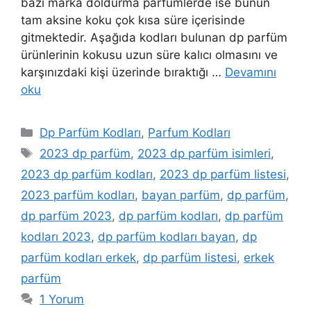
bazı marka doldurma parfümlerde ise bunun
tam aksine koku çok kısa süre içerisinde
gitmektedir. Aşağıda kodları bulunan dp parfüm
ürünlerinin kokusu uzun süre kalıcı olmasını ve
karşınızdaki kişi üzerinde bıraktığı …
Devamını
oku
Kategoriler
Dp Parfüm Kodları
,
Parfum Kodları
Etiketler
2023 dp parfüm
,
2023 dp parfüm isimleri
,
2023 dp parfüm kodları
,
2023 dp parfüm listesi
,
2023 parfüm kodları
,
bayan parfüm
,
dp parfüm
,
dp parfüm 2023
,
dp parfüm kodları
,
dp parfüm
kodları 2023
,
dp parfüm kodları bayan
,
dp
parfüm kodları erkek
,
dp parfüm listesi
,
erkek
parfüm
1 Yorum