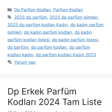
Kategoriler
Dp Parfüm Kodları
,
Parfum Kodları
Etiketler
2023 dp parfüm
,
2023 dp parfüm isimleri
,
2023 dp parfüm kodları Kadın
,
dp kadın parfüm
isimleri
,
dp kadın parfüm kodları
,
dp kadın
parfüm kodları listesi
,
dp kadın parfüm listesi
,
dp parfüm
,
dp parfüm kodları
,
dp parfüm
kodları kadın
,
dp parfüm kodları Kadın 2023
Yorum yap
Dp Erkek Parfüm
Kodları 2024 Tam Liste