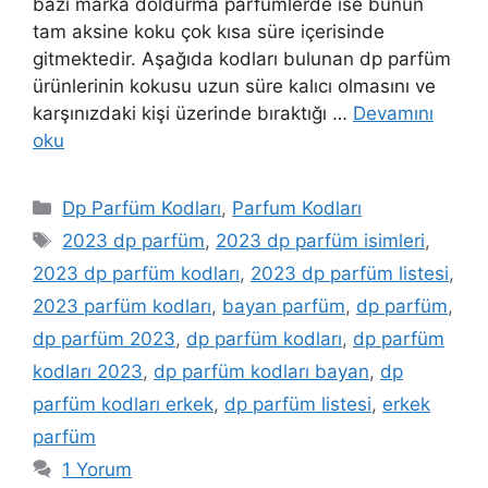
bazı marka doldurma parfümlerde ise bunun
tam aksine koku çok kısa süre içerisinde
gitmektedir. Aşağıda kodları bulunan dp parfüm
ürünlerinin kokusu uzun süre kalıcı olmasını ve
karşınızdaki kişi üzerinde bıraktığı …
Devamını
oku
Kategoriler
Dp Parfüm Kodları
,
Parfum Kodları
Etiketler
2023 dp parfüm
,
2023 dp parfüm isimleri
,
2023 dp parfüm kodları
,
2023 dp parfüm listesi
,
2023 parfüm kodları
,
bayan parfüm
,
dp parfüm
,
dp parfüm 2023
,
dp parfüm kodları
,
dp parfüm
kodları 2023
,
dp parfüm kodları bayan
,
dp
parfüm kodları erkek
,
dp parfüm listesi
,
erkek
parfüm
1 Yorum