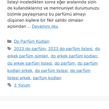
listeyi inceledikten sonra eğer aralarında sizin
de kullandıklarınız ve memnuniyet durumunuzu
bizimle paylaşırsanız bu parfümü almayı
düşünen kişilere bir fikir sahibi olmaları
açısından …
Devamını oku
Kategoriler
Dp Parfüm Kodları
Etiketler
2023 dp parfüm
,
2023 dp parfüm listesi
,
dp
erkek parfüm isimleri
,
dp erkek parfüm kodları
,
dp erkek parfüm listesi
,
dp parfüm
,
dp parfüm
kodları erkek
,
dp parfüm listesi
,
dp parfüm
listesi erkek
,
parfüm kodları
3 Yorum