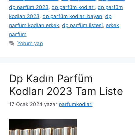
dp parfüm 2023
,
dp parfüm kodları
,
dp parfüm
kodları 2023
,
dp parfüm kodları bayan
,
dp
parfüm kodları erkek
,
dp parfüm listesi
,
erkek
parfüm
Yorum yap
Dp Kadın Parfüm
Kodları 2023 Tam Liste
17 Ocak 2024
yazar
parfumkodlari