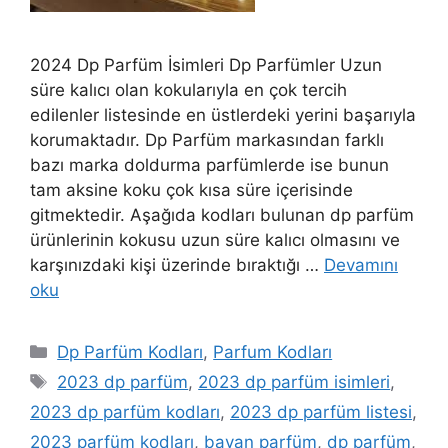
2024 Dp Parfüm İsimleri Dp Parfümler Uzun
süre kalıcı olan kokularıyla en çok tercih
edilenler listesinde en üstlerdeki yerini başarıyla
korumaktadır. Dp Parfüm markasından farklı
bazı marka doldurma parfümlerde ise bunun
tam aksine koku çok kısa süre içerisinde
gitmektedir. Aşağıda kodları bulunan dp parfüm
ürünlerinin kokusu uzun süre kalıcı olmasını ve
karşınızdaki kişi üzerinde bıraktığı …
Devamını
oku
Kategoriler
Dp Parfüm Kodları
,
Parfum Kodları
Etiketler
2023 dp parfüm
,
2023 dp parfüm isimleri
,
2023 dp parfüm kodları
,
2023 dp parfüm listesi
,
2023 parfüm kodları
,
bayan parfüm
,
dp parfüm
,