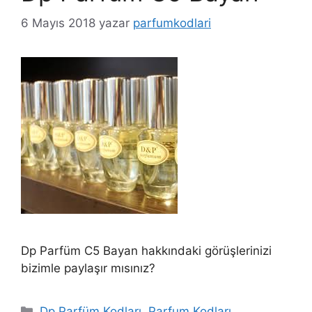
6 Mayıs 2018
yazar
parfumkodlari
Dp Parfüm C5 Bayan hakkındaki görüşlerinizi
bizimle paylaşır mısınız?
Kategoriler
Dp Parfüm Kodları
,
Parfum Kodları