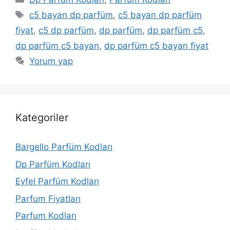
Etiketler
c5 bayan dp parfüm
,
c5 bayan dp parfüm
fiyat
,
c5 dp parfüm
,
dp parfüm
,
dp parfüm c5
,
dp parfüm c5 bayan
,
dp parfüm c5 bayan fiyat
Yorum yap
Kategoriler
Bargello Parfüm Kodları
Dp Parfüm Kodları
Eyfel Parfüm Kodları
Parfum Fiyatları
Parfum Kodları