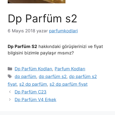
Dp Parfüm s2
6 Mayıs 2018
yazar
parfumkodlari
Dp Parfüm S2
hakkındaki görüşlerinizi ve fiyat
bilgisini bizimle paylaşır mısınız?
Kategoriler
Dp Parfüm Kodları
,
Parfum Kodları
Etiketler
dp parfüm
,
dp parfüm s2
,
dp parfüm s2
fiyat
,
s2 dp parfüm
,
s2 dp parfüm fiyat
Dp Parfüm C23
Dp Parfüm V4 Erkek