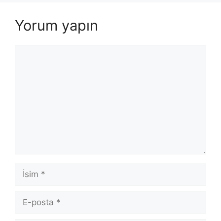
Yorum yapın
Yorum
İsim
E-
posta