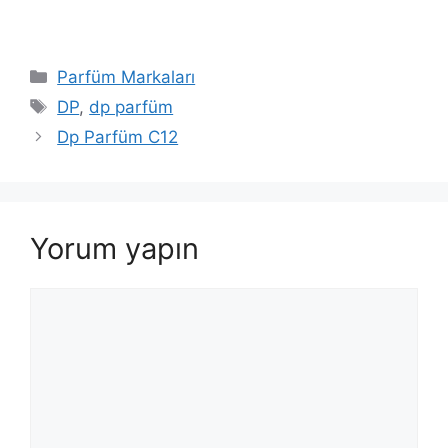
Kategoriler
Parfüm Markaları
Etiketler
DP
,
dp parfüm
Dp Parfüm C12
Yorum yapın
Yorum