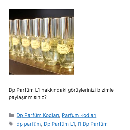
Dp Parfüm L1 hakkındaki görüşlerinizi bizimle
paylaşır mısınız?
Kategoriler
Dp Parfüm Kodları
,
Parfum Kodları
Etiketler
dp parfüm
,
Dp Parfüm L1
,
l1 Dp Parfüm