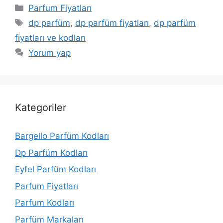
Kategoriler
Parfum Fiyatları
Etiketler
dp parfüm
,
dp parfüm fiyatları
,
dp parfüm
fiyatları ve kodları
Yorum yap
Kategoriler
Bargello Parfüm Kodları
Dp Parfüm Kodları
Eyfel Parfüm Kodları
Parfum Fiyatları
Parfum Kodları
Parfüm Markaları