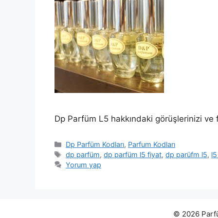
Dp Parfüm L5 hakkındaki görüşlerinizi ve fi
Kategoriler
Dp Parfüm Kodları
,
Parfum Kodları
Etiketler
dp parfüm
,
dp parfüm l5 fiyat
,
dp parüfm l5
,
l
Yorum yap
© 2026 Parfü