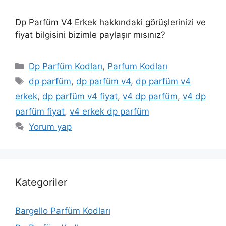
Dp Parfüm V4 Erkek hakkındaki görüşlerinizi ve
fiyat bilgisini bizimle paylaşır mısınız?
Kategoriler
Dp Parfüm Kodları
,
Parfum Kodları
Etiketler
dp parfüm
,
dp parfüm v4
,
dp parfüm v4
erkek
,
dp parfüm v4 fiyat
,
v4 dp parfüm
,
v4 dp
parfüm fiyat
,
v4 erkek dp parfüm
Yorum yap
Kategoriler
Bargello Parfüm Kodları