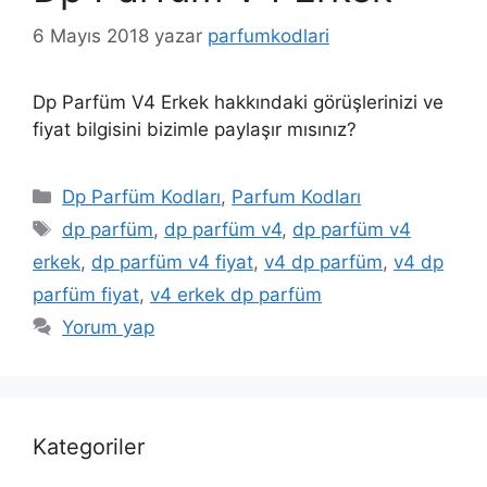
6 Mayıs 2018
yazar
parfumkodlari
Dp Parfüm V4 Erkek hakkındaki görüşlerinizi ve
fiyat bilgisini bizimle paylaşır mısınız?
Kategoriler
Dp Parfüm Kodları
,
Parfum Kodları
Etiketler
dp parfüm
,
dp parfüm v4
,
dp parfüm v4
erkek
,
dp parfüm v4 fiyat
,
v4 dp parfüm
,
v4 dp
parfüm fiyat
,
v4 erkek dp parfüm
Yorum yap
Kategoriler