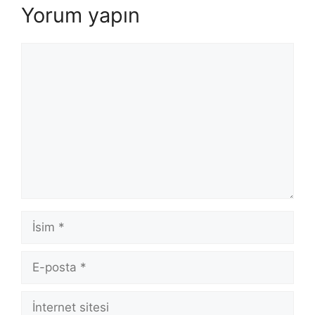
Yorum yapın
Yorum
İsim
E-
posta
İnternet