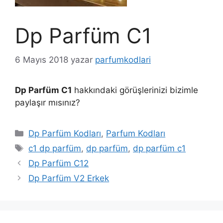
Dp Parfüm C1
6 Mayıs 2018
yazar
parfumkodlari
Dp Parfüm C1
hakkındaki görüşlerinizi bizimle
paylaşır mısınız?
Kategoriler
Dp Parfüm Kodları
,
Parfum Kodları
Etiketler
c1 dp parfüm
,
dp parfüm
,
dp parfüm c1
Dp Parfüm C12
Dp Parfüm V2 Erkek