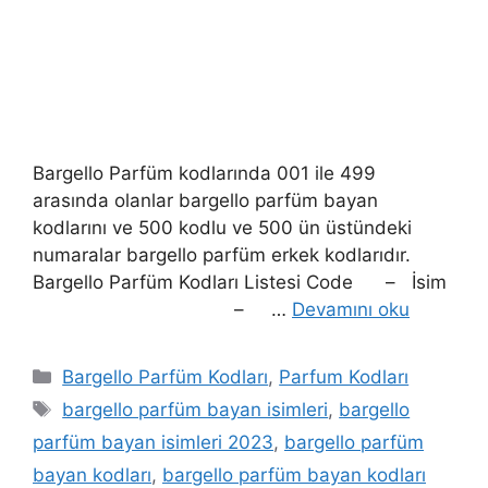
Bargello Parfüm kodlarında 001 ile 499
arasında olanlar bargello parfüm bayan
kodlarını ve 500 kodlu ve 500 ün üstündeki
numaralar bargello parfüm erkek kodlarıdır.
Bargello Parfüm Kodları Listesi Code – İsim
– …
Devamını oku
Kategoriler
Bargello Parfüm Kodları
,
Parfum Kodları
Etiketler
bargello parfüm bayan isimleri
,
bargello
parfüm bayan isimleri 2023
,
bargello parfüm
bayan kodları
,
bargello parfüm bayan kodları