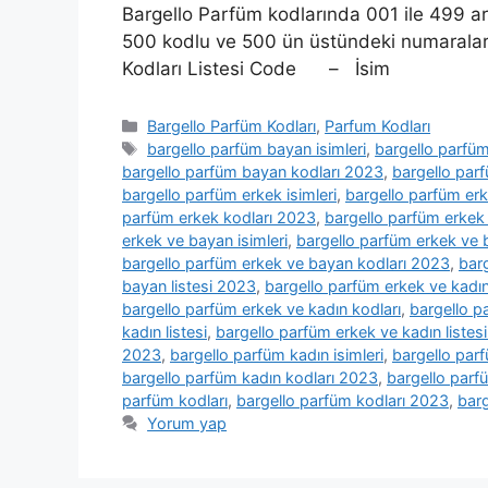
Bargello Parfüm kodlarında 001 ile 499 ar
500 kodlu ve 500 ün üstündeki numaralar 
Kodları Listesi Code 
Kategoriler
Bargello Parfüm Kodları
,
Parfum Kodları
Etiketler
bargello parfüm bayan isimleri
,
bargello parfüm
bargello parfüm bayan kodları 2023
,
bargello parf
bargello parfüm erkek isimleri
,
bargello parfüm erk
parfüm erkek kodları 2023
,
bargello parfüm erkek l
erkek ve bayan isimleri
,
bargello parfüm erkek ve 
bargello parfüm erkek ve bayan kodları 2023
,
barg
bayan listesi 2023
,
bargello parfüm erkek ve kadın 
bargello parfüm erkek ve kadın kodları
,
bargello p
kadın listesi
,
bargello parfüm erkek ve kadın listes
2023
,
bargello parfüm kadın isimleri
,
bargello parf
bargello parfüm kadın kodları 2023
,
bargello parfü
parfüm kodları
,
bargello parfüm kodları 2023
,
barg
Yorum yap