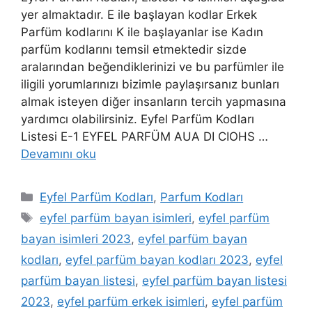
yer almaktadır. E ile başlayan kodlar Erkek
Parfüm kodlarını K ile başlayanlar ise Kadın
parfüm kodlarını temsil etmektedir sizde
aralarından beğendiklerinizi ve bu parfümler ile
iligili yorumlarınızı bizimle paylaşırsanız bunları
almak isteyen diğer insanların tercih yapmasına
yardımcı olabilirsiniz. Eyfel Parfüm Kodları
Listesi E-1 EYFEL PARFÜM AUA DI CIOHS …
Devamını oku
Kategoriler
Eyfel Parfüm Kodları
,
Parfum Kodları
Etiketler
eyfel parfüm bayan isimleri
,
eyfel parfüm
bayan isimleri 2023
,
eyfel parfüm bayan
kodları
,
eyfel parfüm bayan kodları 2023
,
eyfel
parfüm bayan listesi
,
eyfel parfüm bayan listesi
2023
,
eyfel parfüm erkek isimleri
,
eyfel parfüm